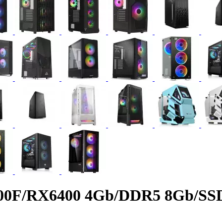
100F/RX6400 4Gb/DDR5 8Gb/SS