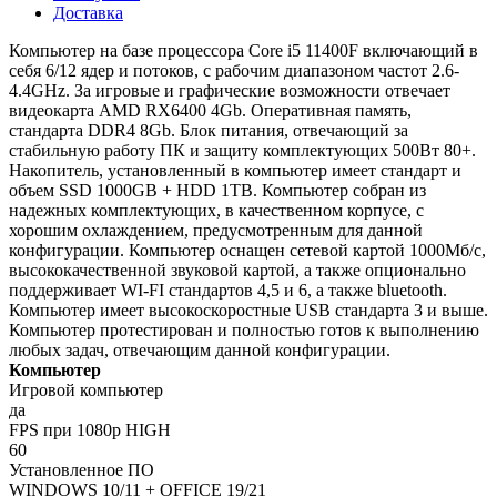
Доставка
Компьютер на базе процессора Core i5 11400F включающий в
себя 6/12 ядер и потоков, с рабочим диапазоном частот 2.6-
4.4GHz. За игровые и графические возможности отвечает
видеокарта AMD RX6400 4Gb. Оперативная память,
стандарта DDR4 8Gb. Блок питания, отвечающий за
стабильную работу ПК и защиту комплектующих 500Вт 80+.
Накопитель, установленный в компьютер имеет стандарт и
объем SSD 1000GB + HDD 1TB. Компьютер собран из
надежных комплектующих, в качественном корпусе, с
хорошим охлаждением, предусмотренным для данной
конфигурации. Компьютер оснащен сетевой картой 1000Мб/с,
высококачественной звуковой картой, а также опционально
поддерживает WI-FI стандартов 4,5 и 6, а также bluetooth.
Компьютер имеет высокоскоростные USB стандарта 3 и выше.
Компьютер протестирован и полностью готов к выполнению
любых задач, отвечающим данной конфигурации.
Компьютер
Игровой компьютер
да
FPS при 1080p HIGH
60
Установленное ПО
WINDOWS 10/11 + OFFICE 19/21