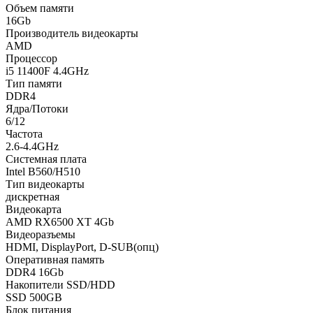
Объем памяти
16Gb
Производитель видеокарты
AMD
Процессор
i5 11400F 4.4GHz
Тип памяти
DDR4
Ядра/Потоки
6/12
Частота
2.6-4.4GHz
Системная плата
Intel B560/H510
Тип видеокарты
дискретная
Видеокарта
AMD RX6500 XT 4Gb
Видеоразъемы
HDMI, DisplayPort, D-SUB(опц)
Оперативная память
DDR4 16Gb
Накопители SSD/HDD
SSD 500GB
Блок питания