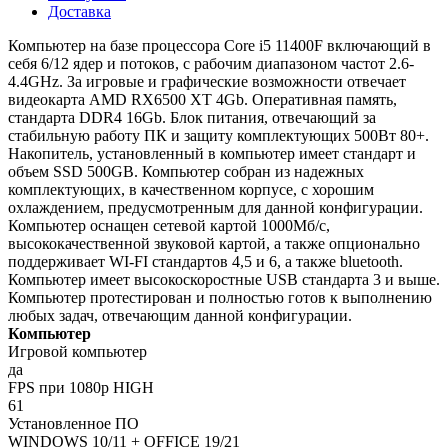
Доставка
Компьютер на базе процессора Core i5 11400F включающий в
себя 6/12 ядер и потоков, с рабочим диапазоном частот 2.6-
4.4GHz. За игровые и графические возможности отвечает
видеокарта AMD RX6500 XT 4Gb. Оперативная память,
стандарта DDR4 16Gb. Блок питания, отвечающий за
стабильную работу ПК и защиту комплектующих 500Вт 80+.
Накопитель, установленный в компьютер имеет стандарт и
объем SSD 500GB. Компьютер собран из надежных
комплектующих, в качественном корпусе, с хорошим
охлаждением, предусмотренным для данной конфигурации.
Компьютер оснащен сетевой картой 1000Мб/с,
высококачественной звуковой картой, а также опционально
поддерживает WI-FI стандартов 4,5 и 6, а также bluetooth.
Компьютер имеет высокоскоростные USB стандарта 3 и выше.
Компьютер протестирован и полностью готов к выполнению
любых задач, отвечающим данной конфигурации.
Компьютер
Игровой компьютер
да
FPS при 1080p HIGH
61
Установленное ПО
WINDOWS 10/11 + OFFICE 19/21