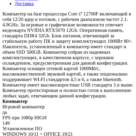
Доставка
Компьютер на базе процессора Core i7 12700F включающий в
себя 12/20 ядер и потоков, с рабочим диапазоном частот 2.1-
4.9GHz. За игровые и графические возможности отвечает
видеокарта NVIDIA RTX5070 12Gb. Оперативная память,
стандарта DDR4 32Gb. Блок питания, отвечающий за
стабильную работу ПК и защиту комплектующих 1000Вт 80+.
Накопитель, установленный в компьютер имеет стандарт и
объем SSD 500GB. Компьютер собран из надежных
комплектующих, в качественном корпусе, с хорошим
охлаждением, предусмотренным для данной конфигурации.
Компьютер оснащен сетевой картой 1000Мб/с,
высококачественной звуковой картой, а также опционально
поддерживает WI-FI стандартов 4,5 и 6, а также bluetooth.
Компьютер имеет высокоскоростные USB стандарта 3 и выше.
Компьютер протестирован и полностью готов к выполнению
любых задач, отвечающим данной конфигурации.
Компьютер
Игровой компьютер
да
FPS при 1080p HIGH
149
Установленное ПО
WINDOWS 10/11 + OFFICE 19/21