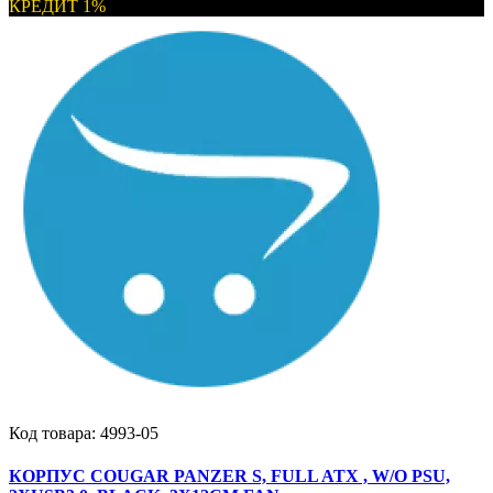
КРЕДИТ 1%
Код товара:
4993-05
КОРПУС COUGAR PANZER S, FULL ATX , W/O PSU,