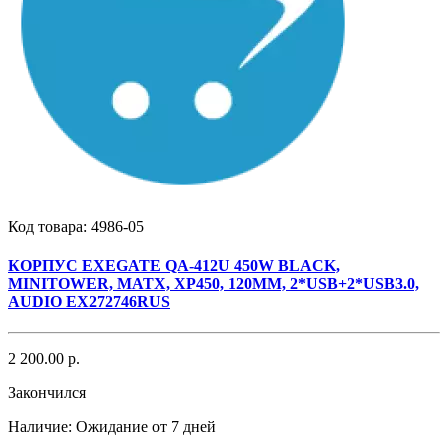
Код товара:
4986-05
КОРПУС EXEGATE QA-412U 450W BLACK,
MINITOWER, MATX, XP450, 120MM, 2*USB+2*USB3.0,
AUDIO EX272746RUS
2 200.00 р.
Закончился
Наличие:
Ожидание от 7 дней