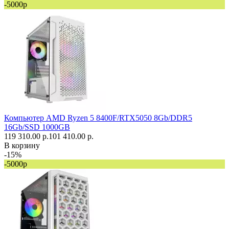
-5000р
Компьютер AMD Ryzen 5 8400F/RTX5050 8Gb/DDR5
16Gb/SSD 1000GB
119 310.00 р.
101 410.00 р.
В корзину
-15%
-5000р