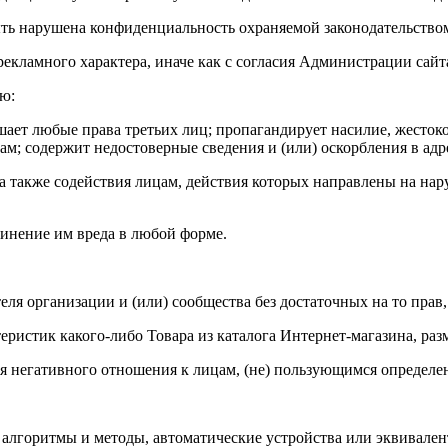
 быть нарушена конфиденциальность охраняемой законодательст
рекламного характера, иначе как с согласия Администрации сайт
ью:
рушает любые права третьих лиц; пропагандирует насилие, жесток
м; содержит недостоверные сведения и (или) оскорбления в адр
 а также содействия лицам, действия которых направлены на на
чинение им вреда в любой форме.
ителя организации и (или) сообщества без достаточных на то прав
ктеристик какого-либо Товара из каталога Интернет-магазина, ра
ния негативного отношения к лицам, (не) пользующимся определ
, алгоритмы и методы, автоматические устройства или эквивале