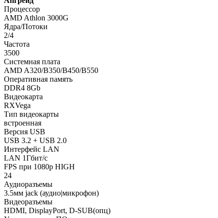
Апгрейд
Процессор
AMD Athlon 3000G
Ядра/Потоки
2/4
Частота
3500
Системная плата
AMD A320/B350/B450/B550
Оперативная память
DDR4 8Gb
Видеокарта
RXVega
Тип видеокарты
встроенная
Версия USB
USB 3.2 + USB 2.0
Интерфейс LAN
LAN 1Гбит/с
FPS при 1080p HIGH
24
Аудиоразъемы
3.5мм jack (аудио|микрофон)
Видеоразъемы
HDMI, DisplayPort, D-SUB(опц)