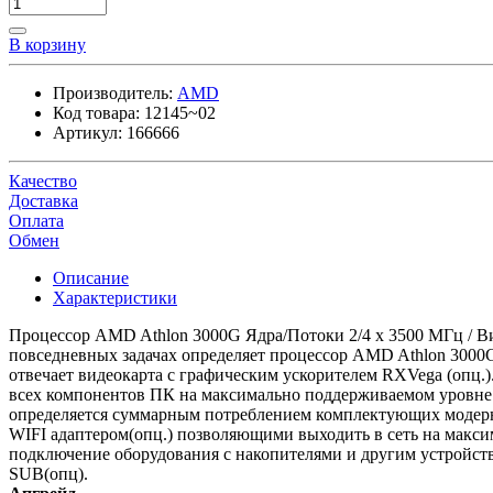
В корзину
Производитель:
AMD
Код товара:
12145~02
Артикул:
166666
Качество
Доставка
Оплата
Обмен
Описание
Характеристики
Процессор AMD Athlon 3000G Ядра/Потоки 2/4 x 3500 МГц / 
повседневных задачах определяет процессор AMD Athlon 3000G
отвечает видеокарта с графическим ускорителем RXVega (опц.
всех компонентов ПК на максимально поддерживаемом уровне
определяется суммарным потреблением комплектующих модерни
WIFI адаптером(опц.) позволяющими выходить в сеть на макс
подключение оборудования с накопителями и другим устройств
SUB(опц).