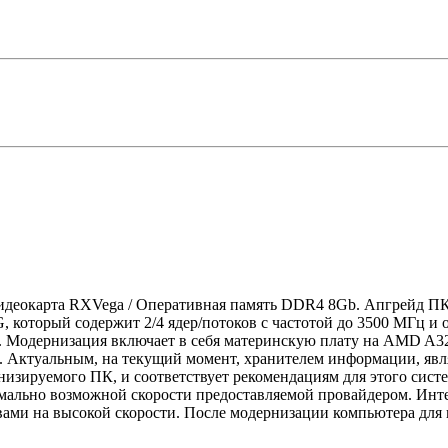
Видеокарта RXVega / Оперативная память DDR4 8Gb. Апгрейд П
, который содержит 2/4 ядер/потоков с частотой до 3500 МГц и
). Модернизация включает в себя материнскую плату на AMD A32
. Актуальным, на текущий момент, хранителем информации, яв
зируемого ПК, и соответствует рекомендациям для этого сист
имально возможной скорости предоставляемой провайдером. Инт
ами на высокой скорости. После модернизации компьютера для 