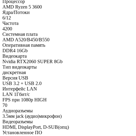
Процессор
AMD Ryzen 5 3600
Ядра/Потоки
6/12
Частота
4200
Системная плата
AMD A520/B450/B550
Оперативная память
DDR4 16Gb
Видеокарта
Nvidia RTX2060 SUPER 8Gb
Тип видеокарты
дискретная
Версия USB
USB 3.2 + USB 2.0
Интерфейс LAN
LAN 1Гбит/с
FPS при 1080p HIGH
70
Аудиоразъемы
3.5мм jack (аудио|микрофон)
Видеоразъемы
HDMI, DisplayPort, D-SUB(опц)
Установленное ПО