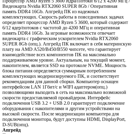
Процессор AMD Ryzen 5 3600 Ядра/Потоки 6/12 x 4200 МГц /
Видеокарта Nvidia RTX2060 SUPER 8Gb / Оперативная
память DDR4 16Gb. Апгрейд ПК из надежных
комплектующих. Скорость работы в повседневных задачах
определяет процессор AMD Ryzen 5 3600, который содержит
6/12 ядер/потоков с частотой до 4200 МГц и оперативная
память DDR4 16Gb. За игровые возможности отвечает
видеокарта с графическим ускорителем Nvidia RTX2060
SUPER 8Gb (опц.). Апгрейд ПК включает в себя материнскую
плату на AMD A520/B450/B550 чипсете, что гарантирует
взаимодействие всех компонентов ПК на максимально
поддерживаемом уровне. Актуальным, на текущий момент,
накопителем, является SSD на протоколе NVME. Мощность
блока питания определяется суммарным потреблением
комплектующих модернизируемого ПК, и соответствует
рекомендациям для данной сборки. Компьютер оснащен
интерфейсом LAN 1Гбит/с и WIFI адаптером(опц.)
позволяющими выходить в сеть на максимально возможной
скорости предоставляемой провайдером. Интерфейс
подключения USB 3.2 + USB 2.0 гарантирует подключение
оборудования с накопителями и другим устройствами на
высокой скорости. После модернизации компьютера для
подключения монитора, будут доступны HDMI, DisplayPort,
D-SUB(опц).
Апгрейд