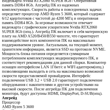
Видеокарта Nvidia RTX2060 SUPER 8Gb / Оперативная
память DDR4 8Gb. Апгрейд ПК из надежных
комплектующих. Скорость работы в повседневных задачах
определяет процессор AMD Ryzen 5 3600, который содержит
6/12 ядер/потоков с частотой до 4200 МГц и оперативная
память DDR4 8Gb. За игровые возможности отвечает
видеокарта с графическим ускорителем Nvidia RTX2060
SUPER 8Gb (опц.). Апгрейд ПК включает в себя материнскую
плату на AMD A520/B450/B550 чипсете, что гарантирует
взаимодействие всех компонентов ПК на максимально
поддерживаемом уровне. Актуальным, на текущий момент,
хранителем информации, является SSD на протоколе NVME.
Мощность блока питания определяется суммарным
потреблением комплектующих модернизируемого ПК, и
соответствует рекомендациям для данной сборки. Компьютер
оснащен интерфейсом LAN 1Гбит/с и WIFI адаптером(опц.)
позволяющими выходить в сеть на максимально возможной
скорости предоставляемой провайдером. Интерфейс
подключения USB 3.2 + USB 2.0 гарантирует подключение
оборудования с накопителями и другим устройствами на
высокой скорости. После апгрейда ПК для подключения
монитора, будут доступны HDMI, DisplayPort, D-SUB(опц).
Апгрейд
Процессор
AMD Ryzen 5 3600