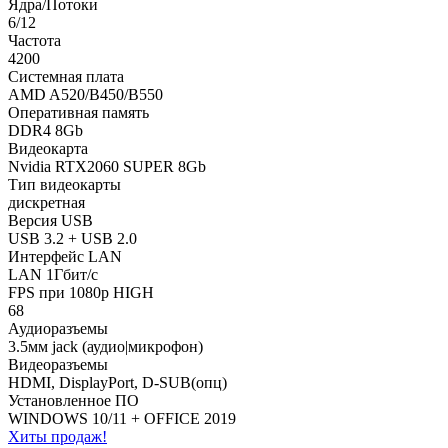
Ядра/Потоки
6/12
Частота
4200
Системная плата
AMD A520/B450/B550
Оперативная память
DDR4 8Gb
Видеокарта
Nvidia RTX2060 SUPER 8Gb
Тип видеокарты
дискретная
Версия USB
USB 3.2 + USB 2.0
Интерфейс LAN
LAN 1Гбит/с
FPS при 1080p HIGH
68
Аудиоразъемы
3.5мм jack (аудио|микрофон)
Видеоразъемы
HDMI, DisplayPort, D-SUB(опц)
Установленное ПО
WINDOWS 10/11 + OFFICE 2019
Хиты продаж!