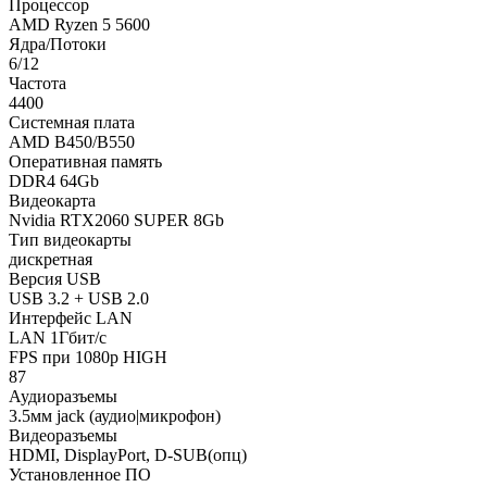
Процессор
AMD Ryzen 5 5600
Ядра/Потоки
6/12
Частота
4400
Системная плата
AMD B450/B550
Оперативная память
DDR4 64Gb
Видеокарта
Nvidia RTX2060 SUPER 8Gb
Тип видеокарты
дискретная
Версия USB
USB 3.2 + USB 2.0
Интерфейс LAN
LAN 1Гбит/с
FPS при 1080p HIGH
87
Аудиоразъемы
3.5мм jack (аудио|микрофон)
Видеоразъемы
HDMI, DisplayPort, D-SUB(опц)
Установленное ПО