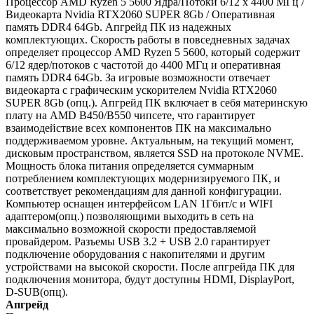
Процессор AMD Ryzen 5 5600 Ядра/Потоки 6/12 x 4400 МГц /
Видеокарта Nvidia RTX2060 SUPER 8Gb / Оперативная
память DDR4 64Gb. Апгрейд ПК из надежных
комплектующих. Скорость работы в повседневных задачах
определяет процессор AMD Ryzen 5 5600, который содержит
6/12 ядер/потоков с частотой до 4400 МГц и оперативная
память DDR4 64Gb. За игровые возможности отвечает
видеокарта с графическим ускорителем Nvidia RTX2060
SUPER 8Gb (опц.). Апгрейд ПК включает в себя материнскую
плату на AMD B450/B550 чипсете, что гарантирует
взаимодействие всех компонентов ПК на максимально
поддерживаемом уровне. Актуальным, на текущий момент,
дисковым пространством, является SSD на протоколе NVME.
Мощность блока питания определяется суммарным
потреблением комплектующих модернизируемого ПК, и
соответствует рекомендациям для данной конфигурации.
Компьютер оснащен интерфейсом LAN 1Гбит/с и WIFI
адаптером(опц.) позволяющими выходить в сеть на
максимально возможной скорости предоставляемой
провайдером. Разъемы USB 3.2 + USB 2.0 гарантирует
подключение оборудования с накопителями и другим
устройствами на высокой скорости. После апгрейда ПК для
подключения монитора, будут доступны HDMI, DisplayPort,
D-SUB(опц).
Апгрейд