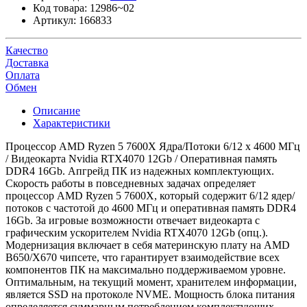
Код товара:
12986~02
Артикул:
166833
Качество
Доставка
Оплата
Обмен
Описание
Характеристики
Процессор AMD Ryzen 5 7600X Ядра/Потоки 6/12 x 4600 МГц
/ Видеокарта Nvidia RTX4070 12Gb / Оперативная память
DDR4 16Gb. Апгрейд ПК из надежных комплектующих.
Скорость работы в повседневных задачах определяет
процессор AMD Ryzen 5 7600X, который содержит 6/12 ядер/
потоков с частотой до 4600 МГц и оперативная память DDR4
16Gb. За игровые возможности отвечает видеокарта с
графическим ускорителем Nvidia RTX4070 12Gb (опц.).
Модернизация включает в себя материнскую плату на AMD
B650/X670 чипсете, что гарантирует взаимодействие всех
компонентов ПК на максимально поддерживаемом уровне.
Оптимальным, на текущий момент, хранителем информации,
является SSD на протоколе NVME. Мощность блока питания
определяется суммарным потреблением комплектующих