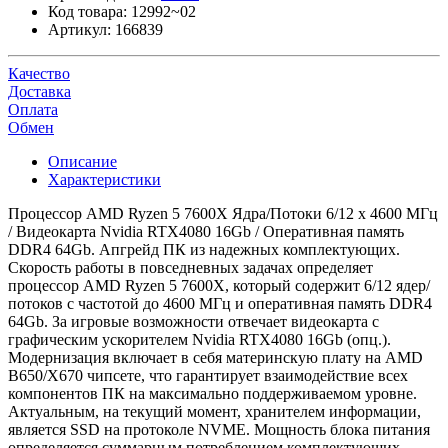
Код товара:
12992~02
Артикул:
166839
Качество
Доставка
Оплата
Обмен
Описание
Характеристики
Процессор AMD Ryzen 5 7600X Ядра/Потоки 6/12 x 4600 МГц
/ Видеокарта Nvidia RTX4080 16Gb / Оперативная память
DDR4 64Gb. Апгрейд ПК из надежных комплектующих.
Скорость работы в повседневных задачах определяет
процессор AMD Ryzen 5 7600X, который содержит 6/12 ядер/
потоков с частотой до 4600 МГц и оперативная память DDR4
64Gb. За игровые возможности отвечает видеокарта с
графическим ускорителем Nvidia RTX4080 16Gb (опц.).
Модернизация включает в себя материнскую плату на AMD
B650/X670 чипсете, что гарантирует взаимодействие всех
компонентов ПК на максимально поддерживаемом уровне.
Актуальным, на текущий момент, хранителем информации,
является SSD на протоколе NVME. Мощность блока питания
определяется суммарным потреблением комплектующих