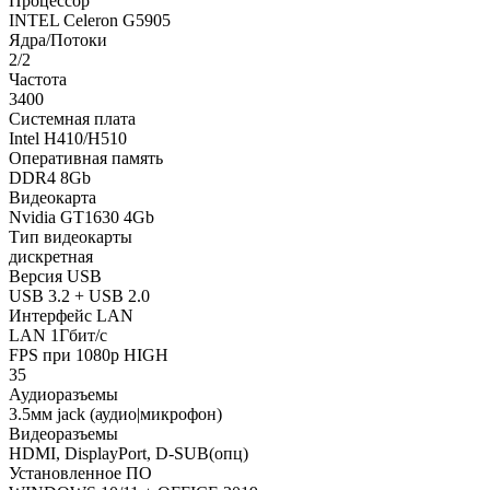
Процессор
INTEL Celeron G5905
Ядра/Потоки
2/2
Частота
3400
Системная плата
Intel H410/H510
Оперативная память
DDR4 8Gb
Видеокарта
Nvidia GT1630 4Gb
Тип видеокарты
дискретная
Версия USB
USB 3.2 + USB 2.0
Интерфейс LAN
LAN 1Гбит/с
FPS при 1080p HIGH
35
Аудиоразъемы
3.5мм jack (аудио|микрофон)
Видеоразъемы
HDMI, DisplayPort, D-SUB(опц)
Установленное ПО