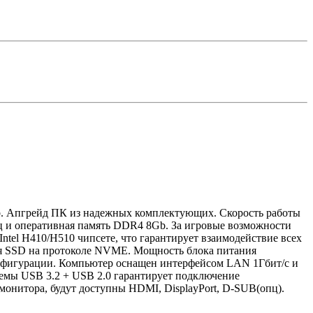
Gb. Апгрейд ПК из надежных комплектующих. Скорость работы
Гц и оперативная память DDR4 8Gb. За игровые возможности
ntel H410/H510 чипсете, что гарантирует взаимодействие всех
ся SSD на протоколе NVME. Мощность блока питания
нфигурации. Компьютер оснащен интерфейсом LAN 1Гбит/с и
ъемы USB 3.2 + USB 2.0 гарантирует подключение
монитора, будут доступны HDMI, DisplayPort, D-SUB(опц).