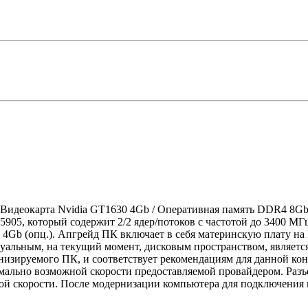
/ Видеокарта Nvidia GT1630 4Gb / Оперативная память DDR4 8
5905, который содержит 2/2 ядер/потоков с частотой до 3400 М
4Gb (опц.). Апгрейд ПК включает в себя материнскую плату на I
уальным, на текущий момент, дисковым пространством, являет
изируемого ПК, и соответствует рекомендациям для данной ко
имально возможной скорости предоставляемой провайдером. Раз
ой скорости. После модернизации компьютера для подключения 