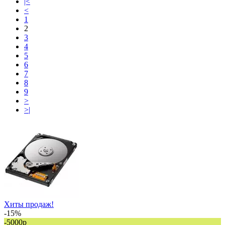
|<
<
1
2
3
4
5
6
7
8
9
>
>|
Хиты продаж!
-15%
-5000р